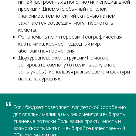
нитей (встроенных в полотно) или специальной
проекции. Днем это обычный потолок
Получить скидку
(например, темно-синий), а ночью на нем
зажигаются созвездия, могут пролетать
кометы.
Фотопечать по интересам: Географическая
карта мира, космос, подводный мир,
абстрактная геометрия.
Двухуровневые конструкции: Помогают
зонировать комнату (отделить зону сна от
зоны учебы), используя разные цвета и фактуры
на разных уровнях.
Установка натяжных потолков любых
“
уровней сложности. У нас собственное
Если бюджет позволяет, для детской (особенно
производство натяжных потолков,
для спальни малыша) мы рекомендуем выбирать
поэтому мы отвечаем за качество
продукции и монтажа
тканевые потолки. Если важна практичность и
возможность мытья — выбирайте качественный
Написать в MAX
ПВХ-сатин или мат.