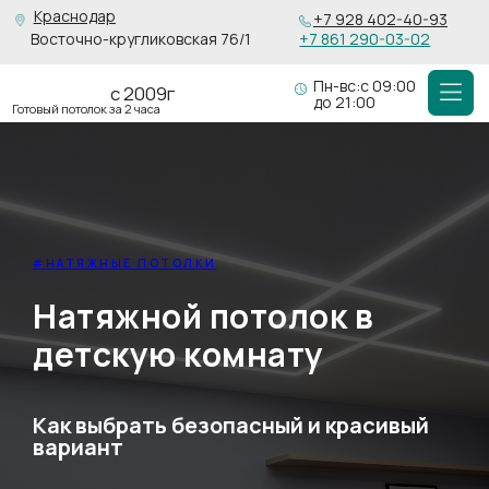
Краснодар
+7 928 402-40-93
Восточно-кругликовская 76/1
+7 861 290-03-02
Пн-вс:с 09:00
с 2009г
до 21:00
Готовый потолок за 2 часа
#НАТЯЖНЫЕ ПОТОЛКИ
Натяжной потолок в
детскую комнату
Как выбрать безопасный и красивый
вариант