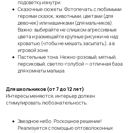
подсветку изнутри.
Сказочные сюжеты: Фотопечать с любимыми
героями сказок, животными, цветами (для
девочек) или машинками (для мальчиков).
Важно: выбирайте не слишком агрессивные
цвета и размещайте крупные рисунки не над
кроватью (чтобы не мешать засыпать), а в
игровой зоне.
Пастельные тона: Нежно-розовый, мятный,
персиковый, светло-голубой — отличная база
для комнаты малыша.
Закажите проект сейчас
Для школьников (от 7 до 12 лет)
и
получите скидку
Интересы меняются, интерьер должен
стимулировать любознательность.
Заполните форму и мы рассчитаем
стоимость установки натяжного потолка,
составим смету и дадим вам персональную
Звездное небо: Роскошное решение!
скидку на первый заказ в нашей фирме
Реализуется с помощью оптоволоконных