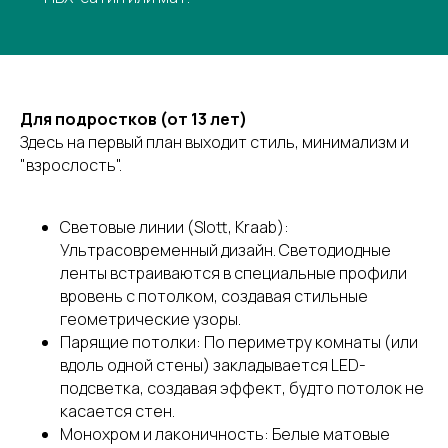
Позвоните мне
Адрес:
Время работы:
Для подростков (от 13 лет)
Краснодар, Восточно-
Пн-вс: с 9:00 до 21:00
Здесь на первый план выходит стиль, минимализм и
кругликовская 76/1
Без выходных
"взрослость".
Телефон:
Дилерам:
Световые линии (Slott, Kraab):
+7 928 402-40-93
msdcorp.ru/dileram
Ультрасовременный дизайн. Светодиодные
Городской номер
+7 861 290-03-02
ленты встраиваются в специальные профили
вровень с потолком, создавая стильные
ИНН 230810624668,
геометрические узоры.
ОГРНИП 324237500013020
Парящие потолки: По периметру комнаты (или
Все права защищены
вдоль одной стены) закладывается LED-
подсветка, создавая эффект, будто потолок не
Карта сайта
касается стен.
Политика конфиденциальности
Монохром и лаконичность: Белые матовые