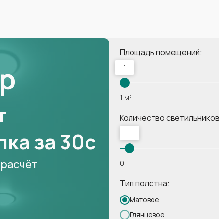
Площадь помещений:
р
1
1 м²
т
Количество светильников
ка за 30с
1
 расчёт
0
Тип полотна:
Матовое
Глянцевое