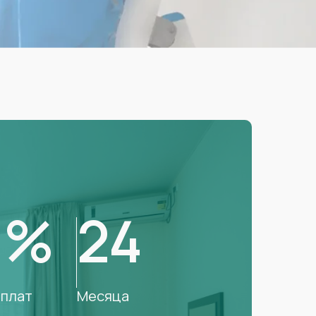
0%
24
плат
Месяца