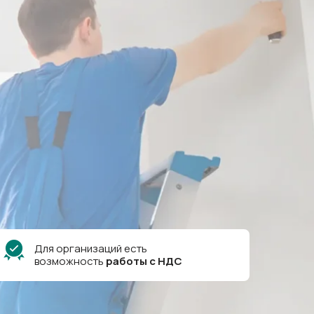
Для организаций есть
возможность
работы
с
НДС