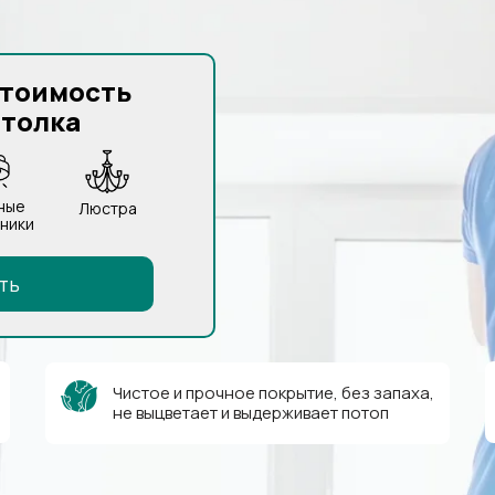
стоимость
отолка
ные
Люстра
ники
ть
Чистое и прочное покрытие, без запаха,
не выцветает и выдерживает потоп