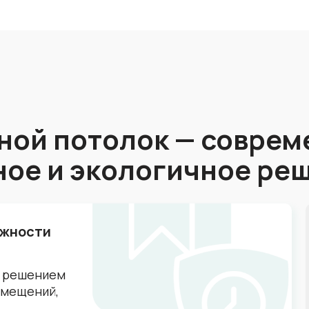
ной потолок — соврем
ное и экологичное ре
ажности
м решением
помещений,