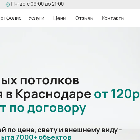
1
Пн-вс:с 09:00 до 21:00
ртфолио
Услуги
Цены
Отзывы
Контакты
ных потолков
я в Краснодаре
от
120р
т по
договору
 по цене, свету и внешнему виду -
пыта 7000+ объектов