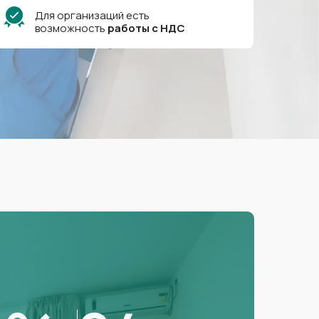
Для организаций есть
возможность
работы
с
НДС