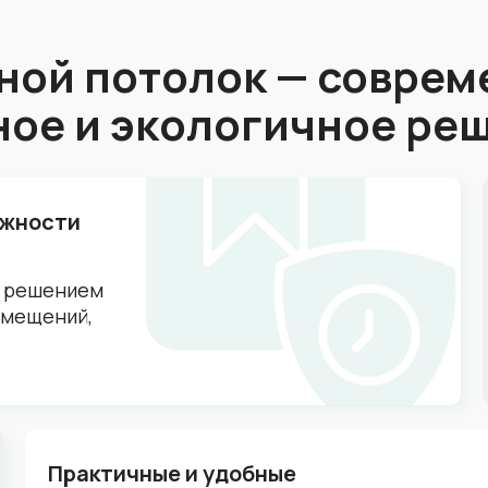
ной потолок — соврем
ное и экологичное ре
ажности
м решением
помещений,
Практичные и удобные