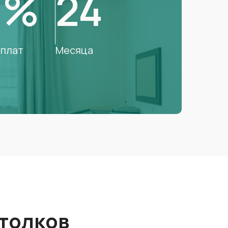
0%
24
плат
Месяца
толков