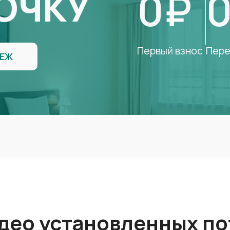
0₽
ОЧКУ
Первый взнос
Пере
ТЕЖ
део установленных по