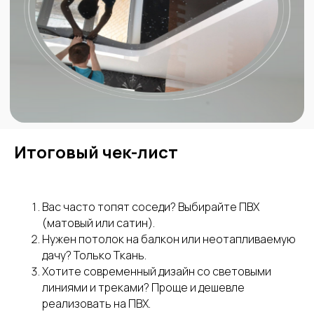
Написать в MAX
Позвоните мне
Адрес:
Время работы:
Краснодар, Восточно-
Пн-вс: с 9:00 до 21:00
кругликовская 76/1
Без выходных
Итоговый чек-лист
Телефон:
Дилерам:
+7 928 402-40-93
msdcorp.ru/dileram
Городской номер
+7 861 290-03-02
Вас часто топят соседи? Выбирайте ПВХ
(матовый или сатин).
ИНН 230810624668,
Нужен потолок на балкон или неотапливаемую
ОГРНИП 324237500013020
дачу? Только Ткань.
Все права защищены
Хотите современный дизайн со световыми
линиями и треками? Проще и дешевле
Карта сайта
реализовать на ПВХ.