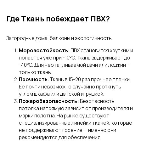
Где Ткань побеждает ПВХ?
Загородные дома, балконы и экологичность.
Морозостойкость
: ПВХ становится хрупким и
лопается уже при -10°C. Ткань выдерживает до
-40°C. Для неотапливаемой дачи или лоджии —
только ткань.
Прочность
: Ткань в 15-20 раз прочнее пленки.
Ее почти невозможно случайно проткнуть
углом шкафа или детской игрушкой.
Закажите проект сейчас
Пожаробезопасность:
Безопасность
и
получите скидку
потолка напрямую зависит от производителя и
марки полотна. На рынке существуют
Заполните форму и мы рассчитаем
специализированные линейки тканей, которые
стоимость установки натяжного потолка,
не поддерживают горение — именно они
составим смету и дадим вам персональную
рекомендуются для обеспечения
скидку на первый заказ в нашей фирме