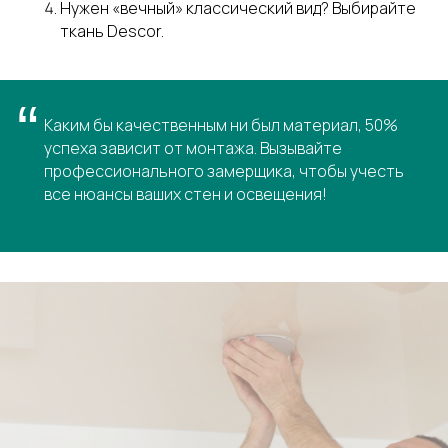
Политика конфиденциальности
Нужен «вечный» классический вид? Выбирайте
ткань Descor.
Согласие на обработку
персоналных данных
“
Каким бы качественным ни был материал, 50%
успеха зависит от монтажа. Вызывайте
профессионального замерщика, чтобы учесть
все нюансы ваших стен и освещения!