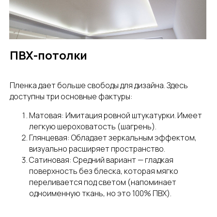
ПВХ-потолки
Пленка дает больше свободы для дизайна. Здесь
доступны три основные фактуры:
Матовая: Имитация ровной штукатурки. Имеет
легкую шероховатость (шагрень).
Глянцевая: Обладает зеркальным эффектом,
Заказать обратный звонок
визуально расширяет пространство.
Сатиновая: Средний вариант — гладкая
мы ответим на любые ваши вопросы
поверхность без блеска, которая мягко
переливается под светом (напоминает
Перезвоните мне
одноименную ткань, но это 100% ПВХ).