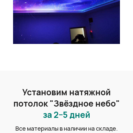
всех элементов потолка, без зазоров
и неровностей, создавая идеально
гладкую поверхность
Возможность скрыть
недостатки потолка
Ровная поверхность натяжного
потолка позволяет скрыть такие как
трещины, штукатурка и покраска.
Электропроводку и коммуникации
Практичные и удобные
в обслуживании
Легкость ухода и возможность
использования моющих средств
делает натяжные потолки отличным
решением для любых помещений