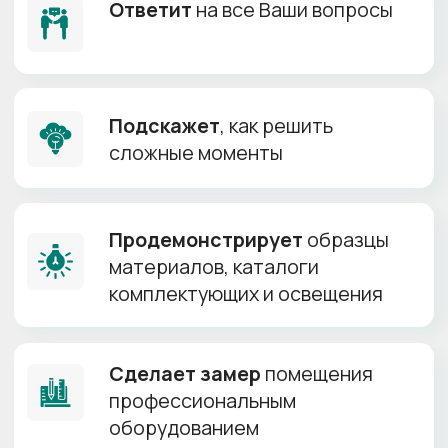
Только
сертифицированные
полотна
от лучших
производителей
Прямые поставки материалов, гарантия
оригинальности продукта и лучшей цены
MSD
Лучшая
цена!
от 120 р/м²
Возможна установка
+
без газового баллона
Самая низкая цена
+
Производитель:
Китай
Толщина полотна:
0.18-0.23 мм
Ширина полотна:
до 6.7 м