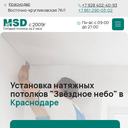
Краснодар
+7 928 402-40-93
Восточно-кругликовская 76/1
+7 861 290-03-02
Пн-вс:с 09:00
с 2009г
до 21:00
Готовый потолок за 2 часа
Установка натяжных
потолков "Звёздное небо" в
Краснодаре
Рассчитать стоимость
Для организаций есть
возможность
работы
с
НДС
Чистое и прочное покрытие, без запаха,