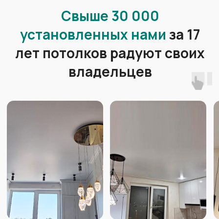
Подскажет
, как решить
сложные моменты
Продемонстрирует
образцы
материалов, каталоги
комплектующих и освещения
Сделает замер
помещения
профессиональным
оборудованием
Сделает точный расчет
стоимости Вашего потолка
Зафиксирует
стоимость и сроки
в договоре