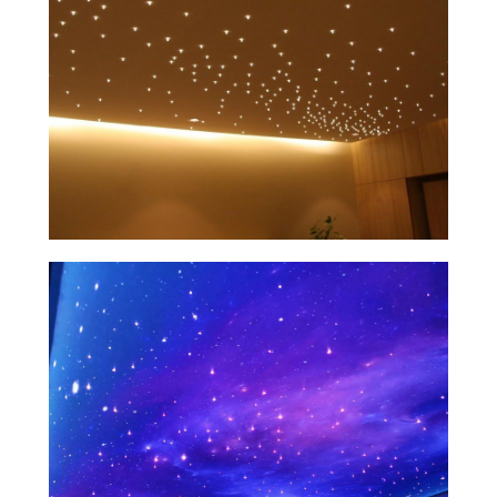
Подготовка комплектующих за 1 день
на собственном производстве
Натяжной потолок —
современное, удобное
и экологичное решение
Долговечность и стойкость
к влажности
делают натяжные потолки
идеальным решением для ванных
комнат, кухонь и других помещений,
где повышен уровень влажности
Точность раскроя до 1мм
гарантирует идеальное соединение