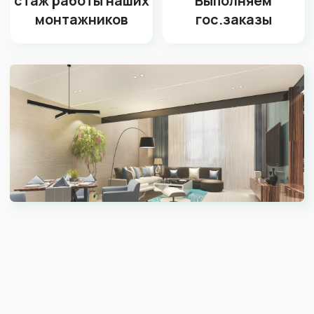
Охотничий домик
Головной офис сети а
императора Николая II
Апрель
Красная Поляна
Краснодар, ул. Будённого 
Закажите бесплатный
замер от технолога
со стажем 10 лет
На замере технолог:
Ответит
на все Ваши вопросы