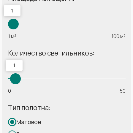
Оставить заявку
Вы можете нам доверять
Гарантируем чистоту помещения
и сохранность чистового ремонта
17 лет
Более 360 000 м²
создаем красоту
полотна
в Ваших домах
установили нашей
командой