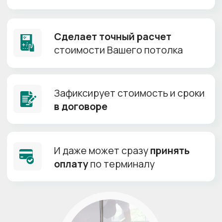
Гарантия:
10 лет
HALEAD
Ширина
до 6,72м
от 130 р/м²
Кипельно белое полотно
+
Тянется до 6м
+
Производитель:
Китай
Толщина полотна:
0.18-0.25 мм
Ширина полотна:
до 6.7 м
Гарантия:
10 лет
TEQTUM
Гарантия
МЧС