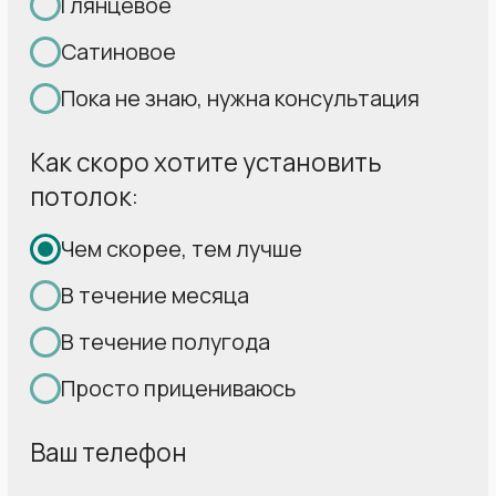
От 10 лет
Стабильность
стаж работы наших
Выполняем
монтажников
гос.заказы
Свыше 30 000
установленных нами
за 17