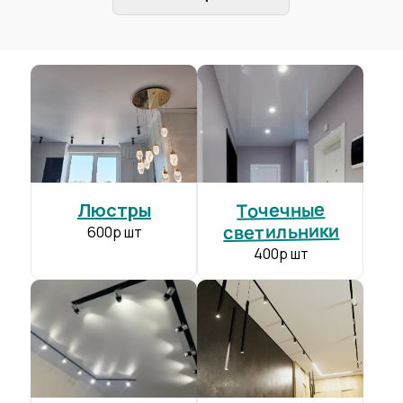
Толщина полотна:
0.35-0.39 мм
Ширина полотна:
до 4.6 м
Гарантия:
10 лет
BAUF
от 180 р/м²
Точечные
Люстры
светильники
600р шт
Прочнее чем полотно конкурентов
+
400р шт
Производитель:
Германия
Толщина полотна:
0.20-0.27 мм
Ширина полотна:
до 6.7 м
Гарантия:
10 лет