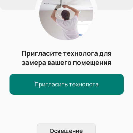
от 320 р/м²
Менее горючие
+
Обычная гарантия+гарантия МЧС
+
Можно ставить в организациях
+
Производитель:
Германия
Толщина полотна:
0.19-0.23 мм
Ширина полотна:
до 5 м
Гарантия:
20 лет
DESCOR
от 450 р/м²
Экологически чистое полотно
+
Производитель:
Германия