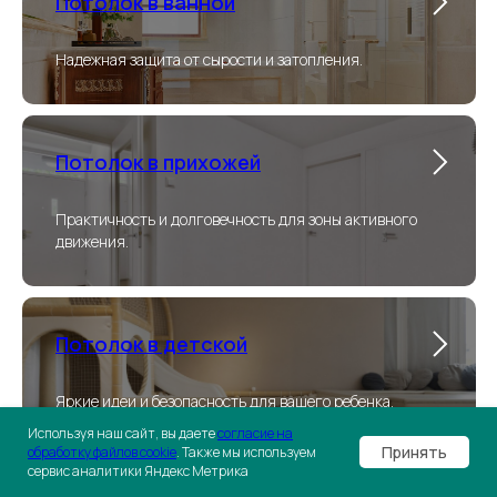
Потолок в ванной
Надежная защита от сырости и затопления.
Потолок в прихожей
Практичность и долговечность для зоны активного
движения.
Потолок в детской
Яркие идеи и безопасность для вашего ребенка.
Используя наш сайт, вы даете
согласие на
Принять
обработку файлов cookie
. Также мы используем
сервис аналитики Яндекс Метрика