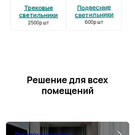
Подвесные
DEKEN
Трековые
светильники
светильники
от 200 р/м²
600р шт
2500р шт
Премиальное качество
+
Производитель:
Германия
Толщина полотна:
0.22 мм
Ширина полотна:
до 4.5 м
Гарантия:
10 лет
Решение для всех
помещений
Потолок в гостиной