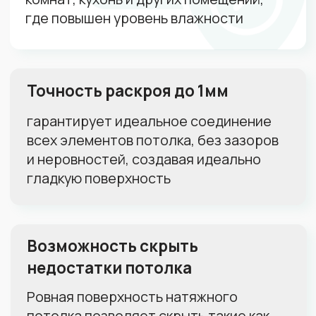
1 м²
100 м²
Количество светильников:
1
0
50
Тип полотна:
Матовое
Глянцевое
Сатиновое
Пока не знаю, нужна консультация
Как скоро хотите установить
потолок:
Чем скорее, тем лучше
В течение месяца