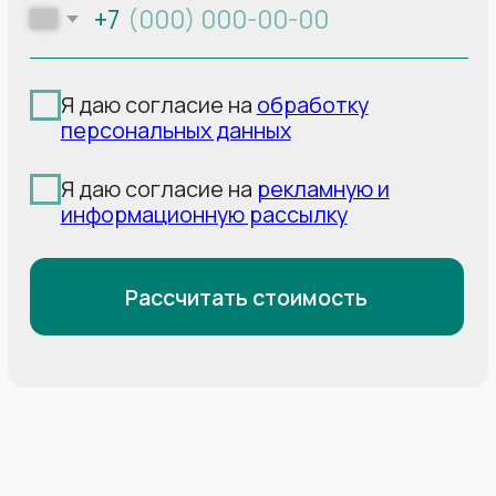
лет потолков радуют своих
владельцев
2
2
Площадь потолка:
18 м
Площадь потолка:
14 м
Площадь потолка:
19 м
Полотно:
MSD Premium
Полотно:
MSD Classic
Полотно:
MSD Classic
Профиль:
стандартное
Профиль:
стандартное
Профиль:
стандартное
крепление багетом
крепление багетом
крепление багетом
Освещение:
6 точечных
+накладная гардина
+накладная гардина
и 1 люстра
Освещение:
2 точечных
Освещение:
20
и 1 люстра
точечных и 3 люстры
16 000р
14 000р
26 000р